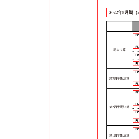
2022年8月期（
期末決算
第3四半期決算
第2四半期決算
第1四半期決算