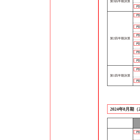
第3四半期決算
第2四半期決算
第1四半期決算
2024年8月期（