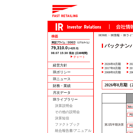
HOME
>
IR情報
>
IRラ
バックナン
チャート
2026年8月期
2
経営方針
2017年8月期
2
IRポリシー
2008年8月期
2
IRニュース
2026年8月期（
財務・業績
月次データ
IRライブラリー
決算説明会
その他の説明会
決算短信
ファクトブック
第2四半期決算
統合報告書/アニュアル