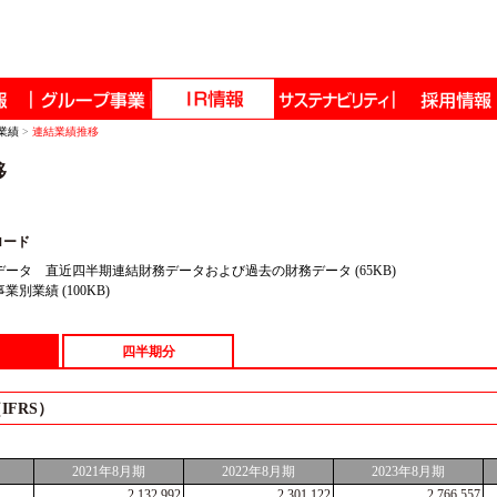
業績
>
連結業績推移
移
ロード
ータ 直近四半期連結財務データおよび過去の財務データ (65KB)
別業績 (100KB)
四半期分
FRS）
2021年8月期
2022年8月期
2023年8月期
2,132,992
2,301,122
2,766,557