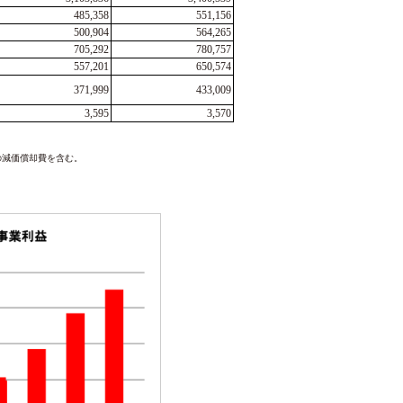
485,358
551,156
500,904
564,265
705,292
780,757
557,201
650,574
371,999
433,009
3,595
3,570
産の減価償却費を含む。