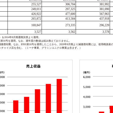
255,527
306,704
381,992
249,011
297,325
381,090
426,922
477,600
567,963
265,872
413,584
437,918
169,847
273,335
296,229
3,527
3,562
3,578
）を2014年8月期通期決算より適用。
IFRS第16号を適用。なお、過年度の数値は組み換えておりません。
益+減価償却費。なお、IFRS第16号を適用したことから、2020年8月期より減価償却費には、使用権資
ンチャイズ店を含む。（ミーナ事業、グラミンユニクロ事業は含まず。）