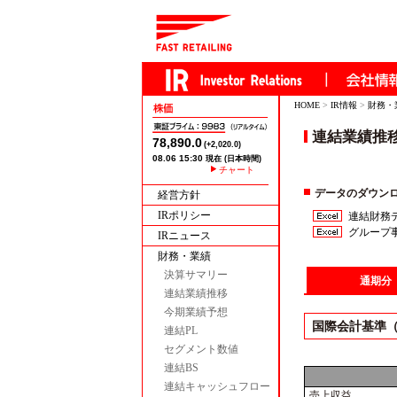
HOME
>
IR情報
>
財務・
連結業績推
チャート
データのダウン
経営方針
IRポリシー
連結財務デ
グループ事業
IRニュース
財務・業績
決算サマリー
通期分
連結業績推移
今期業績予想
国際会計基準（I
連結PL
セグメント数値
連結BS
連結キャッシュフロー
売上収益