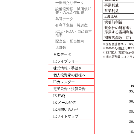
一株当たりデータ
事業利益
設備投資額・減価償却
営業利益
費・のれん償却費
EBITDA
為替データ
税引前利益
有利子負債・純資産
親会社の所有者に
ROE・ROA・自己資本
帰属する当期利益
比率
期末店舗数（店）
配当金・配当性向
※国際会計基準（IFRS
店舗数
※2020年8月期より
※EBITDA=営業利
月次データ
※期末店舗数にはフラ
IRライブラリー
株式情報・手続き
個人投資家の皆様へ
IRカレンダー
電子公告・決算公告
IR FAQ
IR メール配信
IRお問い合わせ
IRサイトマップ