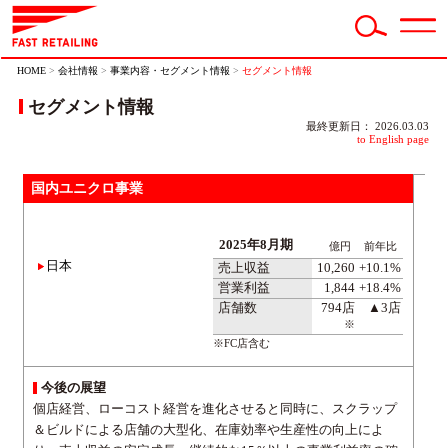
HOME
>
会社情報
>
事業内容・セグメント情報
>
セグメント情報
セグメント情報
最終更新日： 2026.03.03
to English page
国内ユニクロ事業
2025年8月期
億円
前年比
日本
売上収益
10,260
+10.1%
営業利益
1,844
+18.4%
店舗数
794店
▲3店
※
※FC店含む
今後の展望
個店経営、ローコスト経営を進化させると同時に、スクラップ
＆ビルドによる店舗の大型化、在庫効率や生産性の向上によ