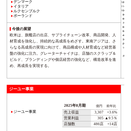
デンマーク
イタリア
ルクセンブルク
ポーランド
今後の展望
欧米は、旗艦店の出店、サプライチェーン改革、商品開発、人
材育成を強化し、持続的な高成長をめざす。東南アジアは、さ
らなる高成長の実現に向けて、商品構成や人材育成など経営基
盤の強化に注力。グレーターチャイナは、店舗のスクラップ＆
ビルド、ブランディングや個店経営の強化など、構造改革を進
め、再成長を実現する。
ジーユー事業
2025年8月期
億円
前年比
ジーユー事業
売上収益
3,307
+3.6%
営業利益
305
▲9.5％
店舗数
486店
+14店