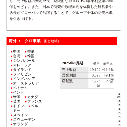
り、売上収益の安定成長、継続的な15％以上の事業利益率の確
保をめざす。また、日本で商売の原理原則を体得した経営者や
店長がグローバルで活躍することで、グループ全体の商売水準
を引き上げる。
海外ユニクロ事業
（国と地域）
中国
香港
台湾
韓国
シンガポール
2025年8月期
億円
前年比
マレーシア
タイランド
売上収益
19,102
+11.6%
フィリピン
営業利益
3,093
+9.1%
インドネシア
店舗数
1,725
+27店
オーストラリア
店
ベトナム
インド
米国
カナダ
英国
フランス
ドイツ
ベル
ギー
スペイン
スウェーデン
オランダ