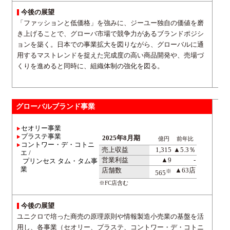
今後の展望
「ファッションと低価格」を強みに、ジーユー独自の価値を磨
き上げることで、グローバ市場で競争力があるブランドポジシ
ョンを築く。日本での事業拡大を図りながら、グローバルに通
用するマストレンドを捉えた完成度の高い商品開発や、売場づ
くりを進めると同時に、組織体制の強化を図る。
グローバルブランド事業
セオリー事業
プラステ事業
2025年8月期
億円
前年比
コントワー・デ・コトニ
売上収益
1,315
▲5.3％
エ /
営業利益
▲9
-
プリンセス タム・タム事
業
店舗数
▲63店
※
565
※FC店含む
今後の展望
ユニクロで培った商売の原理原則や情報製造小売業の基盤を活
用し、各事業（セオリー、プラステ、コントワー・デ・コトニ