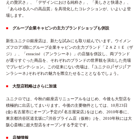
えの贅沢さ」、「デザインにおける純粋さ」、「美しさと快適さ」、
「あらゆる人への高品質」を具現化したコレクションが、いよいよ登
場します。
■
グループ企業キャビンの主力ブランドショップも併設
新生ユニクロ銀座店は、新たな試みにも取り組んでいます。ウイメン
ズフロア3階にグループ企業キャビンの主力ブランド「ＺＡＺＩＥ（ザ
ジ）」、「enraciné （アンラシーネ）」の店舗を併設し、両ブランド
が選りすぐった商品を、それぞれのブランドの世界観を演出した売場
でプレゼンテ-ション。この従来にない売場は、｢ユニクロ｣｢ザジ｣｢ア
ンラシーネ｣それぞれの魅力を際立たせることとなるでしょう。
■
大型店戦略はさらに加速
ユニクロでは、今秋の銀座店リニューアルをはじめ、今後も大型店を
積極的に出店してまいります。今後の主要物件としては、10月23日
(金) 名古屋市にオープン予定の｢名古屋栄店｣をはじめ、2010年春に、
東京都渋谷区道玄坂に｢渋谷プライム店（仮称）｣を、2010年秋には大
阪心斎橋に超大型店をオープンする予定です。
■
店舗情報