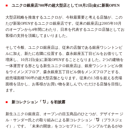
■
ユニクロ銀座店700坪の超大型店として10月2日(金)に新装OPEN
大型店戦略を推進するユニクロが、今秋最重要と考える店舗が、この
たび新装OPENするユニクロ銀座店です。従来の銀座店は2005年10月
のオープンから4年間にわたり、日本を代表するユニクロ店舗としてお
客様の支持を頂戴してまいりました。
そして今般、ユニクロ銀座店は、従来の店舗である銀座ワシントンビ
ルに加え、新たに右隣に位置する、森永銀座五丁目ビルをお借りして
増床し、10月2日(金)に新装OPENすることとなりました。2つの建物を
一体運営する形となる新生ユニクロ銀座店は、銀座ワシントンビル側
をウイメンズフロア、森永銀座五丁目ビル側をメンズフロアとする、
総売場面積700坪の超大型店舗となります。従来の1.5倍を超える売場
面積を活かし、お客様がお買い物を楽しんでいただける店舗を目指し
ます。
■
新コレクション「
」を初披露
新生ユニクロ銀座店、オープンの目玉商品のひとつが、デザイナー ジ
ル・サンダー氏との取り組みによる新コレクション「
（プラスジェ
イ）」です。「未来の開放」をコンセプトに、「シンプルであるがゆ