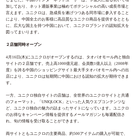
加しており、ネット通販事業は極めてポテンシャルの高い成長市場と
言えます。ユニクロは、急成長を遂げつつある同市場に参入すること
により、中国全土のお客様に高品質なユニクロ商品を提供するととも
に、広大な国土を持つ中国において、ユニクロブランドの認知拡大を
図ってまいります。
２店舗同時オープン
4月16日(木)にユニクロがオープンするのは、タオバオモール内と独自
サイトの２店舗です。売上高1000億元超、会員数1億人以上（2008年
度）を誇る中国のショッピングサイト最大手タオバオモール内への出
店により、ユニクロは短期間に中国における認知の拡大が期待できま
す。
一方、ユニクロ独自サイトの店舗は、全世界のユニクロサイトと共通
のフォーマット。「UNIQLOCK」といった人気ウエブコンテンツな
ど、ユニクロ独自の魅力の詰まったサイトになっています。ユニクロ
のお得なキャンペーン情報を提供するメールマガジンも毎週配信さ
れ、旬の情報を受け取ることができます。
両サイトともユニクロの主要商品、約500アイテムの購入が可能で、