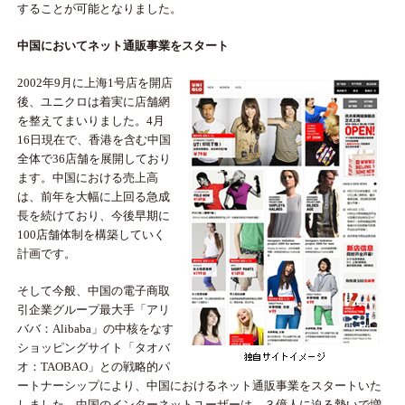
することが可能となりました。
中国においてネット通販事業をスタート
2002年9月に上海1号店を開店
後、ユニクロは着実に店舗網
を整えてまいりました。4月
16日現在で、香港を含む中国
全体で36店舗を展開しており
ます。中国における売上高
は、前年を大幅に上回る急成
長を続けており、今後早期に
100店舗体制を構築していく
計画です。
そして今般、中国の電子商取
引企業グループ最大手「アリ
ババ：Alibaba」の中核をなす
ショッピングサイト「タオバ
オ：TAOBAO」との戦略的パ
ートナーシップにより、中国におけるネット通販事業をスタートいた
しました。中国のインターネットユーザーは、３億人に迫る勢いで増