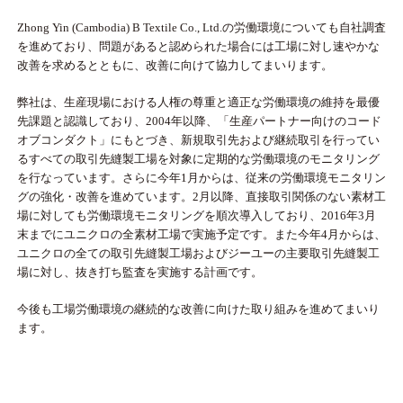
Zhong Yin (Cambodia) B Textile Co., Ltd.の労働環境についても自社調査
を進めており、問題があると認められた場合には工場に対し速やかな
改善を求めるとともに、改善に向けて協力してまいります。
弊社は、生産現場における人権の尊重と適正な労働環境の維持を最優
先課題と認識しており、2004年以降、「生産パートナー向けのコード
オブコンダクト」にもとづき、新規取引先および継続取引を行ってい
るすべての取引先縫製工場を対象に定期的な労働環境のモニタリング
を行なっています。さらに今年1月からは、従来の労働環境モニタリン
グの強化・改善を進めています。2月以降、直接取引関係のない素材工
場に対しても労働環境モニタリングを順次導入しており、2016年3月
末までにユニクロの全素材工場で実施予定です。また今年4月からは、
ユニクロの全ての取引先縫製工場およびジーユーの主要取引先縫製工
場に対し、抜き打ち監査を実施する計画です。
今後も工場労働環境の継続的な改善に向けた取り組みを進めてまいり
ます。