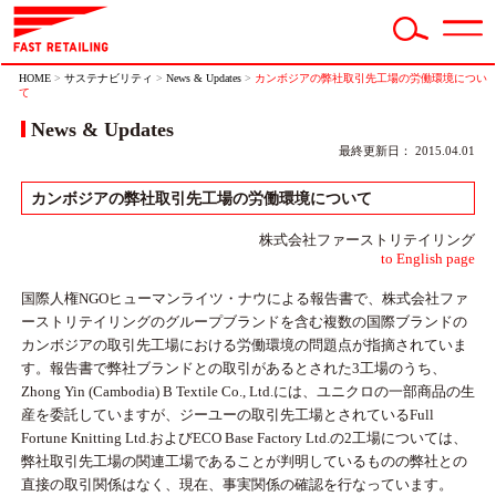
HOME
>
サステナビリティ
>
News & Updates
>
カンボジアの弊社取引先工場の労働環境につい
て
News & Updates
最終更新日： 2015.04.01
カンボジアの弊社取引先工場の労働環境について
株式会社ファーストリテイリング
to English page
国際人権NGOヒューマンライツ・ナウによる報告書で、株式会社ファ
ーストリテイリングのグループブランドを含む複数の国際ブランドの
カンボジアの取引先工場における労働環境の問題点が指摘されていま
す。報告書で弊社ブランドとの取引があるとされた3工場のうち、
Zhong Yin (Cambodia) B Textile Co., Ltd.には、ユニクロの一部商品の生
産を委託していますが、ジーユーの取引先工場とされているFull
Fortune Knitting Ltd.およびECO Base Factory Ltd.の2工場については、
弊社取引先工場の関連工場であることが判明しているものの弊社との
直接の取引関係はなく、現在、事実関係の確認を行なっています。