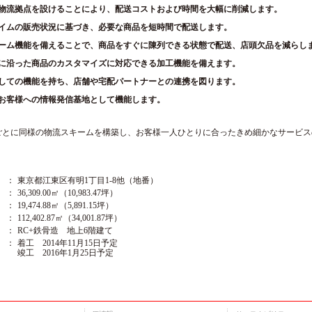
物流拠点を設けることにより、配送コストおよび時間を大幅に削減します。
イムの販売状況に基づき、必要な商品を短時間で配送します。
ーム機能を備えることで、商品をすぐに陳列できる状態で配送、店頭欠品を減らし
に沿った商品のカスタマイズに対応できる加工機能を備えます。
しての機能を持ち、店舗や宅配パートナーとの連携を図ります。
お客様への情報発信基地として機能します。
ごとに同様の物流スキームを構築し、お客様一人ひとりに合ったきめ細かなサービス
：
東京都江東区有明1丁目1-8他（地番）
：
36,309.00㎡（10,983.47坪）
：
19,474.88㎡（5,891.15坪）
：
112,402.87㎡（34,001.87坪）
：
RC+鉄骨造 地上6階建て
：
着工 2014年11月15日予定
竣工 2016年1月25日予定