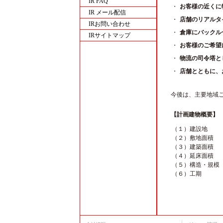
IR FAQ
・
お客様の近くに
IR メール配信
・
店舗のリアルタ
IRお問い合わせ
・
倉庫にバックル
IRサイトマップ
・
お客様のご希望
・
物流の司令塔と
・
店舗とともに、
今後は、主要地域
【計画建物概要】
（１）建設地
（２）敷地面積
（３）建築面積
（４）延床面積
（５）構造・規模
（６）工期