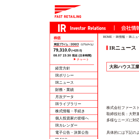
HOME
>
IR情報
>
IRニ
IRニュース
チャート
大和ハウス工
経営方針
IRポリシー
IRニュース
財務・業績
月次データ
IRライブラリー
株式会社ファース
株式情報・手続き
取締役社長：大野
個人投資家の皆様へ
多様なニーズに対
IRカレンダー
電子公告・決算公告
具体的には下記の