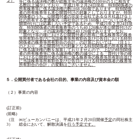
２）
等に係る議決権の数が総株主等の議決権の100分の１に相当す
る数以上減少しており、平成21年２月24日現在、特別関係者の
所有株券等に係る議決権の数は68,286個であります。特別関係
者の所有株券等も本公開買付けの対象としておりますが、特別
関係者のうち、公開買付者の完全子会社であるＧＲ社及びＧＩ
社の所有する普通株式（両社合計で28,160株）については本公
開買付けには応募しない予定であるため、平成21年２月24日現
在、特別関係者の所有株券等のうち40,126株が本公開買付けの
対象となり、その議決権の数は40,126個であります。なお、
「買付け等の後における公開買付者の所有に係る株券等の株券
等所有割合並びに当該株券等所有割合及び公告日における特別
関係者の株券等所有割合の合計」の計算においては、（注１）
のとおり、本公開買付けの対象となる特別関係者の所有株券等
に係る議決権の数を加算しておりませんので、上記の特別関係
者の所有株券等に係る議決権の数の減少による「買付け等の後
における公開買付者の所有に係る株券等の株券等所有割合並び
に当該株券等所有割合及び公告日における特別関係者の株券等
所有割合の合計」の変動はございません。
５．公開買付者である会社の目的、事業の内容及び資本金の額
（２）事業の内容
(訂正前)
(前略)
（注
㈱ビューカンパニーは、平成21年２月20日開催
予定
の同社株主
3）
総会において、解散決議を
行う予定です。