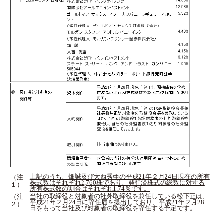
上記のうち、畑誠及び大西秀亜の平成21年２月24日現在の所有
（注
株式数はそれぞれ2,760株であり、発行済株式の総数に対する
１）
所有株式数の割合はそれぞれ1.74％です。
当社の取締役と対象者の社外取締役を兼任している松下正は、
（注
平成21年２月24日に辞任届を提出しており、平成21年２月28
２）
日をもって当社及び対象者の取締役を辞任する予定です。