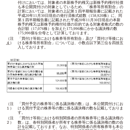
付けにおいては、対象者の本新株予約権又は新株予約権付社債
も本公開買付けの対象としているため、「株券等所有割合」の
計算においては、対象者の上記第１四半期報告書に記載された
平成20年11月30日現在の発行済株式総数（158,920株）に、同
第１四半期報告書に記載された平成20年11月30日現在の本新
株予約権又は新株予約権付社債の目的である対象者株式の数の
合計額（17,076株）を加えた175,996株にかかる議決権の数
175,996個を分母として計算しております。
（注
「買付け等前における株券等所有割合」及び「買付け等後にお
４
）
ける株券等所有割合」については、小数点以下第三位を四捨五
入しております。
（注
「買付予定の株券等に係る議決権の数」は、本公開買付けにお
１）
ける買付予定の株券等の数に係る議決権の数を記載しておりま
す。
（注
「買付け等前における特別関係者の所有株券等に係る議決権の
２）
数」は、各特別関係者が所有する株券等に係る議決権の数の合
計を記載しております。なお、特別関係者の所有株券等も本公