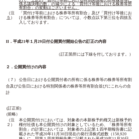
ので、上記の「買付け等前における特別関係者の所有株券等に
係る議決権の数」の減少による「買付け等後における株券等所
有割合」の変動はございません。
（注
「買付け等前における株券等所有割合」及び「買付け等後にお
５
）
ける株券等所有割合」については、小数点以下第三位を四捨五
入しております。
II．平成21年１月29日付公開買付開始公告の訂正の内容
（訂正箇所には下線を付しております。）
２．公開買付けの内容
（７） 公告日における公開買付者の所有に係る株券等の株券等所有割
合及び公告日における特別関係者の株券等所有割合並びにこれらの合
計
(訂正前)
(前略）
（注
本公開買付けにおいては、対象者の本新株予約権又は新株予約
２）
権付社債も本公開買付けの対象としているため、「株券等所有
割合」の計算においては、対象者の上記第１四半期報告書に記
載された平成20年11月30日現在の発行済株式総数（158,920
株）に、同第１四半期報告書に記載された平成20年11月30日