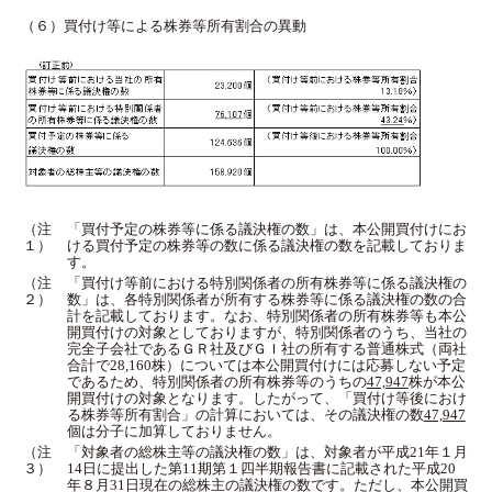
（６）買付け等による株券等所有割合の異動
（注
「買付予定の株券等に係る議決権の数」は、本公開買付けにお
１）
ける買付予定の株券等の数に係る議決権の数を記載しておりま
す。
（注
「買付け等前における特別関係者の所有株券等に係る議決権の
２）
数」は、各特別関係者が所有する株券等に係る議決権の数の合
計を記載しております。なお、特別関係者の所有株券等も本公
開買付けの対象としておりますが、特別関係者のうち、当社の
完全子会社であるＧＲ社及びＧＩ社の所有する普通株式（両社
合計で28,160株）については本公開買付けには応募しない予定
であるため、特別関係者の所有株券等のうちの
47,947
株が本公
開買付けの対象となります。したがって、「買付け等後におけ
る株券等所有割合」の計算においては、その議決権の数
47,947
個は分子に加算しておりません。
（注
「対象者の総株主等の議決権の数」は、対象者が平成21年１月
３）
14日に提出した第11期第１四半期報告書に記載された平成20
年８月31日現在の総株主の議決権の数です。ただし、本公開買