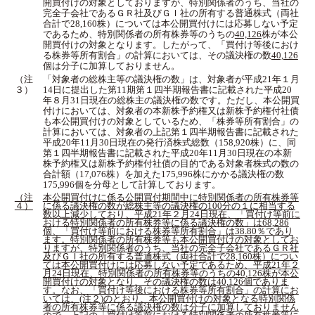
開買付けの対象としておりますが、特別関係者のうち、当社の
完全子会社であるＧＲ社及びＧＩ社の所有する普通株式（両社
合計で28,160株）については本公開買付けには応募しない予定
であるため、特別関係者の所有株券等のうちの
40,126
株が本公
開買付けの対象となります。したがって、「買付け等後におけ
る株券等所有割合」の計算においては、その議決権の数
40,126
個は分子に加算しておりません。
（注
「対象者の総株主等の議決権の数」は、対象者が平成21年１月
３）
14日に提出した第11期第１四半期報告書に記載された平成20
年８月31日現在の総株主の議決権の数です。ただし、本公開買
付けにおいては、対象者の本新株予約権又は新株予約権付社債
も本公開買付けの対象としているため、「株券等所有割合」の
計算においては、対象者の上記第１四半期報告書に記載された
平成20年11月30日現在の発行済株式総数（158,920株）に、同
第１四半期報告書に記載された平成20年11月30日現在の本新
株予約権又は新株予約権付社債の目的である対象者株式の数の
合計額（17,076株）を加えた175,996株にかかる議決権の数
175,996個を分母として計算しております。
（注
本公開買付けに係る公開買付期間中に特別関係者の所有株券等
４）
に係る議決権の数が総株主等の議決権の100分の１に相当する
数以上減少しており、平成21年２月24日現在、「買付け等前に
おける特別関係者の所有株券等に係る議決権の数」は68,286
個、「買付け等前における株券等所有割合」は38.80％であり
ます。特別関係者の所有株券等も本公開買付けの対象としてお
りますが、特別関係者のうち、当社の完全子会社であるＧＲ社
及びＧＩ社の所有する普通株式（両社合計で28,160株）につい
ては本公開買付けには応募しない予定であるため、平成21年２
月24日現在、特別関係者の所有株券等のうちの40,126株が本公
開買付けの対象となり、その議決権の数は40,126個でありま
す。なお、「買付け等後における株券等所有割合」の計算にお
いては、(注２)のとおり、本公開買付けの対象となる特別関係
者の所有株券等に係る議決権の数は分子に加算しておりません