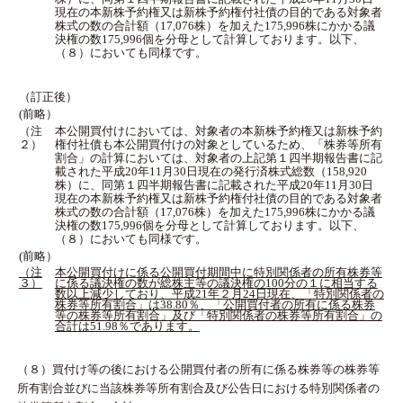
現在の本新株予約権又は新株予約権付社債の目的である対象者
株式の数の合計額（17,076株）を加えた175,996株にかかる議
決権の数175,996個を分母として計算しております。以下、
（８）においても同様です。
（訂正後）
(前略）
（注
本公開買付けにおいては、対象者の本新株予約権又は新株予約
２）
権付社債も本公開買付けの対象としているため、「株券等所有
割合」の計算においては、対象者の上記第１四半期報告書に記
載された平成20年11月30日現在の発行済株式総数（158,920
株）に、同第１四半期報告書に記載された平成20年11月30日
現在の本新株予約権又は新株予約権付社債の目的である対象者
株式の数の合計額（17,076株）を加えた175,996株にかかる議
決権の数175,996個を分母として計算しております。以下、
（８）においても同様です。
(前略）
（注
本公開買付けに係る公開買付期間中に特別関係者の所有株券等
３）
に係る議決権の数が総株主等の議決権の100分の１に相当する
数以上減少しており、平成21年２月24日現在、「特別関係者の
株券等所有割合」は38.80％、「公開買付者の所有に係る株券
等の株券等所有割合」及び「特別関係者の株券等所有割合」の
合計は51.98％であります。
（８）買付け等の後における公開買付者の所有に係る株券等の株券等
所有割合並びに当該株券等所有割合及び公告日における特別関係者の