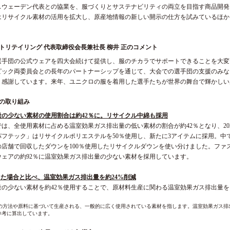
スウェーデン代表との協業を、服づくりとサステナビリティの両立を目指す商品開発
はリサイクル素材の活用を拡大し、原産地情報の新しい開示の仕方を試みているほか
トリテイリング 代表取締役会長兼社長 柳井 正のコメント
選手団の公式ウェアを四大会続けて提供し、服のチカラでサポートできることを大変
ピック両委員会との長年のパートナーシップを通じて、大会での選手団の支援のみな
く感謝しています。来年、ユニクロの服を着用した選手たちが世界の舞台で輝かしい
の取り組み
量の少ない素材の使用割合は約42％に。リサイクル中綿も採用
は、全使用素材に占める温室効果ガス排出量の低い素材の割合が約42％となり、202
パフテック」はリサイクルポリエステルを50％使用し、新たに3アイテムに採用。中
の店舗で回収したダウンを100％使用したリサイクルダウンを使い分けました。ファ
ウェアの約92％に温室効果ガス排出量の少ない素材を採用しています。
た場合と比べ、温室効果ガス排出量を約24%削減
の少ない素材を約42％使用することで、原材料生産に関わる温室効果ガス排出量を
や原料に基づいて生産される、一般的に広く使用されている素材を指します。温室効果ガス排出量についてはHigg Mat
参考に算出しています。