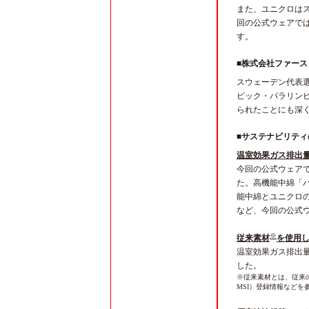
また、ユニクロは
回の公式ウェアで
す。
■株式会社ファース
スウェーデン代表
ピック・パラリン
られたことにも深
■サステナビリティ
温室効果ガス排出
今回の公式ウェアで
た。高機能中綿「
能中綿とユニクロ
など、今回の公式
※
従来素材
を使用し
温室効果ガス排出量
した。
※従来素材とは、従来の方法
MSI）登録情報などを