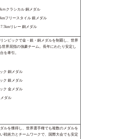
0kｍクラシカル 銅メダル
0kmフリースタイル 銀メダル
7.5kmリレー 銅メダル
リンピックで金・銀・銅メダルを制覇し、世界
る世界屈指の強豪チーム。長年にわたり安定し
台を牽引。
ック 銅メダル
ック 銀メダル
ック 金メダル
金メダル
ダルを獲得し、世界選手権でも複数のメダルを
い戦術力とチームワークで、国際大会でも安定