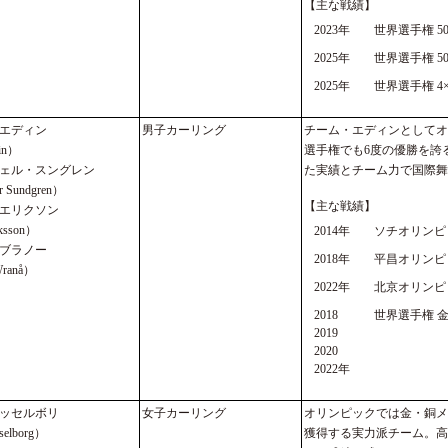
【主な戦績】
2023年
世界選手権 5
2025年
世界選手権 5
2025年
世界選手権 4×
エディン
男子カーリング
チーム・エディンとしてオ
din）
選手権でも6度の優勝を誇
ェル・スングレン
た実績とチーム力で国際舞
er Sundgren）
【主な戦績】
エリクソン
iksson）
2014年
ソチオリンピ
ブラノー
2018年
平昌オリンピ
Wranå）
2022年
北京オリンピ
2018
世界選手権 
2019
2020
2022年
ッセルボリ
女子カーリング
オリンピックでは金・銅メ
selborg）
獲得する実力派チーム。高