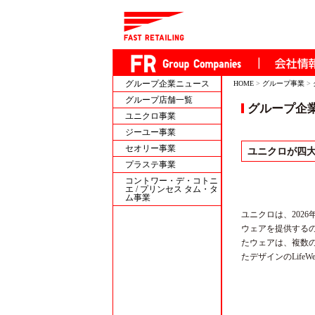
グループ企業ニュース
HOME
>
グループ事業
>
グループ店舗一覧
グループ企
ユニクロ事業
ジーユー事業
セオリー事業
ユニクロが四大会
プラステ事業
コントワー・デ・コトニ
エ / プリンセス タム・タ
ム事業
ユニクロは、202
ウェアを提供するの
たウェアは、複数
たデザインのLif