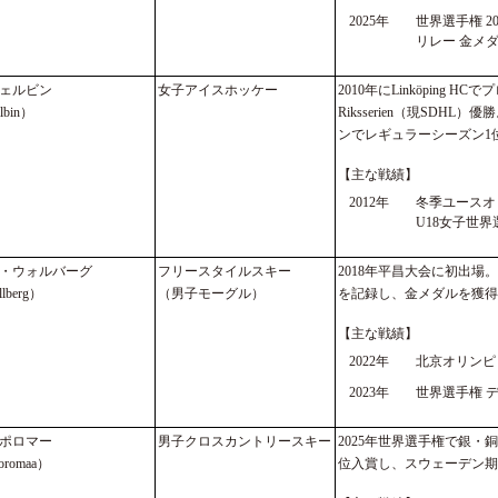
2025年
世界選手権 20
リレー 金メ
ェルビン
女子アイスホッケー
2010年にLinköping 
lbin）
Riksserien（現SDHL）
ンでレギュラーシーズン1位
【主な戦績】
2012年
冬季ユースオ
U18女子世界
・ウォルバーグ
フリースタイルスキー
2018年平昌大会に初出場。
llberg）
（男子モーグル）
を記録し、金メダルを獲得
【主な戦績】
2022年
北京オリンピ
2023年
世界選手権 
ポロマー
男子クロスカントリースキー
2025年世界選手権で銀・
Poromaa）
位入賞し、スウェーデン期