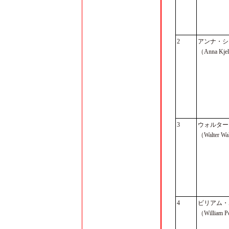
2
アンナ・シ
（Anna Kjel
3
ウォルター
（Walter Wa
4
ビリアム・
（William 