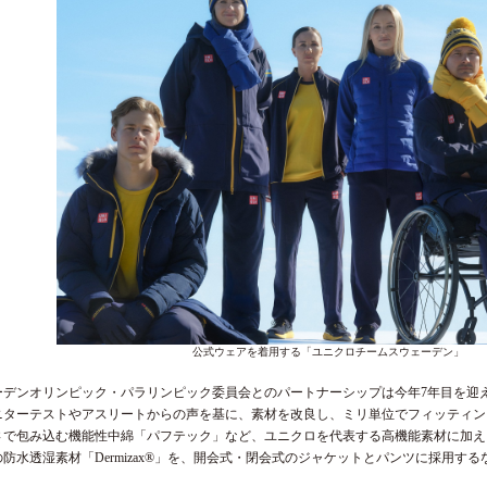
公式ウェアを着用する「ユニクロチームスウェーデン」
ーデンオリンピック・パラリンピック委員会とのパートナーシップは今年7年目を迎
ニターテストやアスリートからの声を基に、素材を改良し、ミリ単位でフィッティン
さで包み込む機能性中綿「パフテック」など、ユニクロを代表する高機能素材に加え
防水透湿素材「Dermizax®」を、開会式・閉会式のジャケットとパンツに採用す