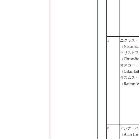
5
ニクラス・
（Niklas E
クリストフ
（Christoff
オスカー・
（Oskar Er
ラスムス・
（Rasmus 
6
アンナ・ハ
（Anna Has