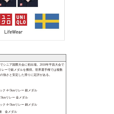
権でシニア国際大会に初出場。2018年平昌大会で
リレーで銀メダルを獲得。世界選手権では複数
の強さと安定した滑りに定評がある。
ク 4×5kmリレー 銀メダル
×5kmリレー 金メダル
ク 4×5kmリレー 銅メダル
2種 金メダル