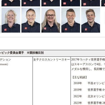
ンピック委員会選手 ※競技種目別
デション
女子クロスカントリースキー
2017年ラハティ世界選手
ersson）
はスキーアスロンで4位、
メダルを獲得し、長距離で
【主な戦績】
2018年
平昌オリンピッ
2019年
世界選手権 4
2022年
北京オリンピッ
2023年
世界選手権 