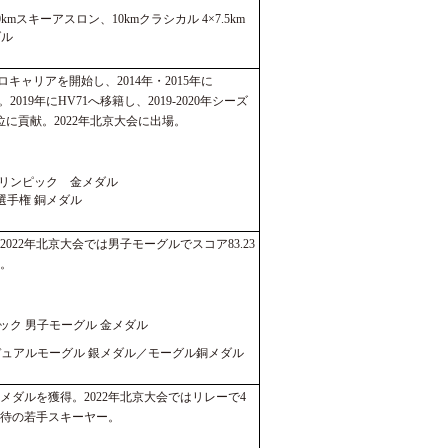
kmスキーアスロン、10kmクラシカル 4×7.5km
ダル
HCでプロキャリアを開始し、2014年・2015年に
優勝。2019年にHV71へ移籍し、2019-2020年シーズ
に貢献。2022年北京大会に出場。
リンピック 金メダル
選手権 銅メダル
2022年北京大会では男子モーグルでスコア83.23
。
ック 男子モーグル 金メダル
デュアルモーグル 銀メダル／モーグル銅メダル
銅メダルを獲得。2022年北京大会ではリレーで4
待の若手スキーヤー。