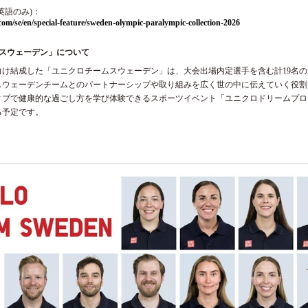
英語のみ)：
com/se/en/special-feature/sweden-olympic-paralympic-collection-2026
ムスウェーデン」について
に向け結成した「ユニクロチームスウェーデン」は、大会出場内定選手を含む計19名
スウェーデンチームとのパートナーシップや取り組みを広く世の中に伝えていく役割
ブで健康的な過ごし方を学び体験できるスポーツイベント「ユニクロドリームプロジェク
る予定です。