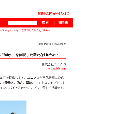
th. Unity.」を体現した新たなLifeWear
最終更新日： 2025.09.24
nity.」を体現した新たなLifeWear
株式会社ユニクロ
to English page
ウェアを提供します。ユニクロが同代表団に公式
. Unity. （優雅さ。強さ。団結。）」
をコンセプトにし
インスパイアされたシンプルで美しく洗練され