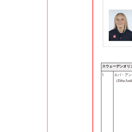
スウェーデンオリ
1
エバ・アン
（Ebba And