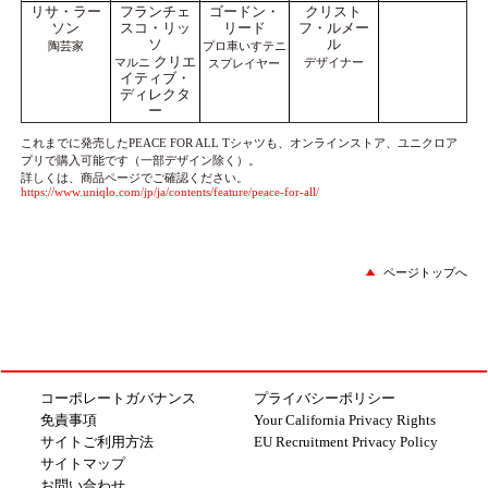
リサ・ラー
フランチェ
ゴードン・
クリスト
ソン
スコ・リッ
リード
フ・ルメー
ソ
ル
陶芸家
プロ車いすテニ
クリエ
マルニ
デザイナー
スプレイヤー
イティブ・
ディレクタ
ー
これまでに発売したPEACE FOR ALL Tシャツも、オンラインストア、ユニクロア
プリで購入可能です（一部デザイン除く）。
詳しくは、商品ページでご確認ください。
https://www.uniqlo.com/jp/ja/contents/feature/peace-for-all/
ページトップへ
コーポレートガバナンス
プライバシーポリシー
免責事項
Your California Privacy Rights
サイトご利用方法
EU Recruitment Privacy Policy
サイトマップ
お問い合わせ