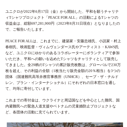
ユニクロが2022年6月17日（金）から開始した、平和を願うチャリテ
ィTシャツプロジェクト「PEACE FOR ALL」の活動によるTシャツの
収益金は、総額697,281,900円（2023年8月31日現在）となりましたの
で、ご報告いたします。
PEACE FOR ALLは、これまでに、建築家・安藤忠雄氏、小説家・村上
春樹氏、映画監督・ヴィムヴェンダース氏やアーティスト・KAWS氏
など、ユニクロにゆかりのあるコラボレーターにボランティアで参加
いただき、平和への願いを込めたTシャツをチャリティとして販売し
てきました。全29柄のTシャツの累計販売枚数は、グローバルで230万
枚を超え、その利益の全額（1枚当たり販売金額の20％相当）を3つの
団体 （国連難民高等弁務官事務所（UNHCR）、セーブ・ザ・チルド
レン、プラン・インターナショナル）にそれぞれの日本窓口を通し
て、均等に寄付しています。
これまでの寄付金は、ウクライナと周辺国などを中心とした難民、国
内避難民への緊急人道支援やベトナムの児童婚防止プロジェクトな
ど、各団体の活動に充てられています。