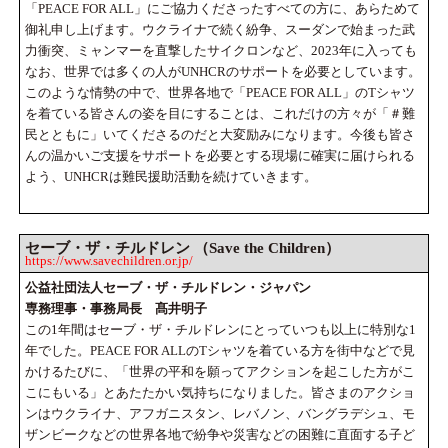
「PEACE FOR ALL」にご協力くださったすべての方に、あらためて
御礼申し上げます。ウクライナで続く紛争、スーダンで始まった武
力衝突、ミャンマーを直撃したサイクロンなど、2023年に入っても
なお、世界では多くの人がUNHCRのサポートを必要としています。
このような情勢の中で、世界各地で「PEACE FOR ALL」のTシャツ
を着ている皆さんの姿を目にすることは、これだけの方々が「＃難
民とともに」いてくださるのだと大変励みになります。今後も皆さ
んの温かいご支援をサポートを必要とする現場に確実に届けられる
よう、UNHCRは難民援助活動を続けていきます。
セーブ・ザ・チルドレン （Save the Children）
https://www.savechildren.or.jp/
公益社団法人セーブ・ザ・チルドレン・ジャパン
専務理事・事務局長 髙井明子
この1年間はセーブ・ザ・チルドレンにとっていつも以上に特別な1
年でした。PEACE FOR ALLのTシャツを着ている方を街中などで見
かけるたびに、「世界の平和を願ってアクションを起こした方がこ
こにもいる」とあたたかい気持ちになりました。皆さまのアクショ
ンはウクライナ、アフガニスタン、レバノン、バングラデシュ、モ
ザンビークなどの世界各地で紛争や災害などの困難に直面する子ど