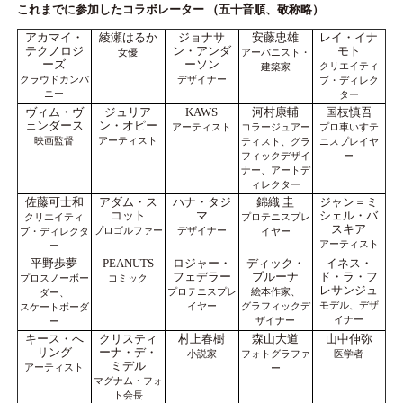
これまでに参加したコラボレーター （五十音順、敬称略）
アカマイ・
綾瀬はるか
ジョナサ
安藤忠雄
レイ・イナ
テクノロジ
ン・アンダ
モト
女優
アーバニスト・
ーズ
ーソン
クリエイティ
建築家
クラウドカンパ
デザイナー
ブ・ディレク
ニー
ター
ヴィム・ヴ
ジュリア
KAWS
河村康輔
国枝慎吾
ェンダース
ン・オピー
アーティスト
コラージュアー
プロ車いすテ
映画監督
アーティスト
ティスト、グラ
ニスプレイヤ
フィックデザイ
ー
ナー、アートデ
ィレクター
佐藤可士和
アダム・ス
ハナ・タジ
錦織 圭
ジャン＝ミ
コット
マ
シェル・バ
クリエイティ
プロテニスプレ
スキア
プロゴルファー
デザイナー
ブ・ディレクタ
イヤー
アーティスト
ー
平野歩夢
PEANUTS
ロジャー・
ディック・
イネス・
フェデラー
ブルーナ
ド・ラ・フ
プロスノーボー
コミック
レサンジュ
プロテニスプレ
絵本作家、
ダー、
モデル、デザ
イヤー
グラフィックデ
スケートボーダ
イナー
ザイナー
ー
キース・へ
クリスティ
村上春樹
森山大道
山中伸弥
リング
ーナ・デ・
小説家
フォトグラファ
医学者
ミデル
アーティスト
ー
マグナム・フォ
ト会長