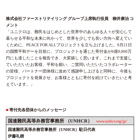
株式会社ファーストリテイリング グループ上席執行役員 柳井康治 コ
メント
「ユニクロは、難民をはじめとした世界中のあらゆる人々が安心して
暮らせる平和な未来に向かって、世界を少しでも良い方向へ変えてい
くために、PEACE FOR ALLプロジェクトを立ち上げました。9月21日
の国際平和デーを目前に、プロジェクトを通じた寄付金が6億9,000万
円にも達したことを報告でき、大変嬉しく思います。これまで支援し
ていただいたお客様、平和を願い、ご賛同いただいたコラボレーター
の皆様、パートナー団体様に改めて感謝申し上げると同時に、今後も
プロジェクトを発展させ、お客様とともに寄付を続けていきたいと考
えています。」
■
寄付先各団体からのメッセージ
国連難民高等弁務官事務所 （UNHCR）
www.unhcr.org/jp/
国連難民高等弁務官事務所（UNHCR）駐日代表
伊藤礼樹