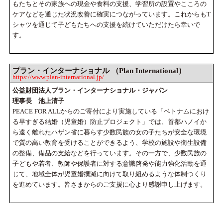
もたちとその家族への現金や食料の支援、学習所の設置やこころの
ケアなどを通じた状況改善に確実につながっています。これからもT
シャツを通じて子どもたちへの支援を続けていただけたら幸いで
す。
プラン・インターナショナル （Plan International）
https://www.plan-international.jp/
公益財団法人プラン・インターナショナル・ジャパン
理事長 池上清子
PEACE FOR ALLからのご寄付により実施している「ベトナムにおけ
る早すぎる結婚（児童婚）防止プロジェクト」では、首都ハノイか
ら遠く離れたハザン省に暮らす少数民族の女の子たちが安全な環境
で質の高い教育を受けることができるよう、学校の施設や衛生設備
の整備、備品の支給などを行っています。その一方で、少数民族の
子どもや若者、教師や保護者に対する意識啓発や能力強化活動を通
じて、地域全体が児童婚撲滅に向けて取り組めるような体制つくり
を進めています。皆さまからのご支援に心より感謝申し上げます。