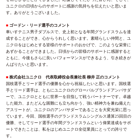
ユニクロの日頃からのサポートに感謝の気持ちを伝えたいと思いま
す。ありがとうございました。
■
ゴードン・リード選手のコメント
車いすテニス男子ダブルスで、史上初となる年間グランドスラムを達
成することができ、心からうれしく思います。素晴らしい仲間と、ユ
ニクロをはじめとする皆様のサポートのおかげで、このような栄誉に
あずかることができました。日頃からの皆様のサポートに感謝すると
ともに、今後もさらに良いパフォーマンスができるよう、引き続きが
んばりたいと思います。
■
株式会社ユニクロ 代表取締役会長兼社長 柳井 正のコメント
国枝選手とリード選手の優勝を心から祝福したいと思います。国枝選
手とリード選手は、ともにユニクロのグローバルブランドアンバサダ
ーで、ユニクロとともに世界一を目指して戦うパートナーです。卓越
した能力、またどんな困難にも立ち向かう、強い精神力を兼ね備えた
アスリートが、ユニクロのアンバサダーであることを大変光栄に思っ
ています。今回、国枝選手のグランドスラムシングルス通算25回目の
優勝、そしてリード選手の年間グランドスラムという偉業達成をサポ
ートできたことは、私をはじめユニクロ全従業員にとっての誇りで
す。