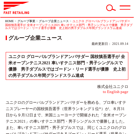
HOME
>
グループ事業
>
グループ企業ニュース
>
ユニクロ グローバルブランドアンバサダー
国枝慎吾選手が 全米オープンテニス2021 車いすテニス部門・男子シングルスで優勝 男子ダブ
ルスではゴードン・リード選手が優勝 史上初の男子ダブルス年間グランドスラム達成
グループ企業ニュース
最終更新日： 2021.09.14
ユニクロ グローバルブランドアンバサダー 国枝慎吾選手が 全
米オープンテニス2021 車いすテニス部門・男子シングルスで
優勝 男子ダブルスではゴードン・リード選手が優勝 史上初
の男子ダブルス年間グランドスラム達成
株式会社ユニクロ
to English page
ユニクロのグローバルブランドアンバサダーを務める、プロ車いすテ
ニスプレーヤーの国枝慎吾選手（世界ランキング１位*）が、８月31
日から９月12日まで、米国ニューヨークで開催された「全米オープン
テニス2021」の車いすテニス部門・男子シングルスで優勝しました。
また、車いすテニス部門・男子ダブルスでは、同じくユニクロのグロ
ーバルブランドアンバサダーであるゴードン・リード選手（世界ラン