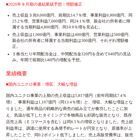
■2026年８月期の連結業績予想：増額修正
売上収益３兆9,000億円、前期比14.7％増、事業利益6,900億円、同
25.2％増、営業利益7,000億円、同24.1％増、親会社の所有者に帰
属する当期利益4,800億円、同10.9％増を見込む。
売上収益は1,000億円、事業利益は400億円、営業利益は500億円、
親会社の所有者に帰属する当期利益は300億円、それぞれ増額修
正。
１株当たり年間配当金は、中間配当金320円を含めて640円の見込
み。年間で前期比140円の増配を予想。
業績概要
■国内ユニクロ事業：増収、大幅な増益
国内ユニクロ事業の上期の売上収益は5,817億円（前年同期比7.4％
増）、事業利益は1,107億円（同13.4％増）と、増収、大幅な増益とな
りました。通年商品の戦略的な商売の組み立てが奏功したことに加
え、気温が低下したタイミングで冬物商品も好調な販売となり、既存
店売上高（Ｅコマースを含む）は同6.5％の増収となりました。売上総
利益率は、調達に使用する為替予約レートが円安となり、原価率が上
昇したことで、同0.2ポイント低下しました。売上高販管費率は、販売