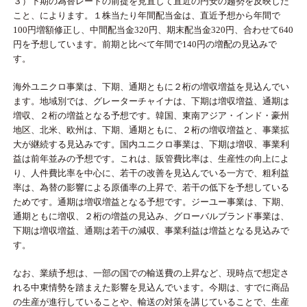
３）下期の為替レートの前提を見直して直近の円安の趨勢を反映した
こと、によります。１株当たり年間配当金は、直近予想から年間で
100円増額修正し、中間配当金320円、期末配当金320円、合わせて640
円を予想しています。前期と比べて年間で140円の増配の見込みで
す。
海外ユニクロ事業は、下期、通期ともに２桁の増収増益を見込んでい
ます。地域別では、グレーターチャイナは、下期は増収増益、通期は
増収、２桁の増益となる予想です。韓国、東南アジア・インド・豪州
地区、北米、欧州は、下期、通期ともに、２桁の増収増益と、事業拡
大が継続する見込みです。国内ユニクロ事業は、下期は増収、事業利
益は前年並みの予想です。これは、販管費比率は、生産性の向上によ
り、人件費比率を中心に、若干の改善を見込んでいる一方で、粗利益
率は、為替の影響による原価率の上昇で、若干の低下を予想している
ためです。通期は増収増益となる予想です。ジーユー事業は、下期、
通期ともに増収、２桁の増益の見込み、グローバルブランド事業は、
下期は増収増益、通期は若干の減収、事業利益は増益となる見込みで
す。
なお、業績予想は、一部の国での輸送費の上昇など、現時点で想定さ
れる中東情勢を踏まえた影響を見込んでいます。今期は、すでに商品
の生産が進行していることや、輸送の対策を講じていることで、生産