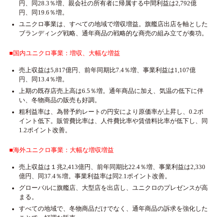
円、同28.3％増、親会社の所有者に帰属する中間利益は2,792億
円、同19.6％増。
ユニクロ事業は、すべての地域で増収増益。旗艦店出店を軸とした
ブランディング戦略、通年商品の戦略的な商売の組み立てが奏功。
■国内ユニクロ事業：増収、大幅な増益
売上収益は5,817億円、前年同期比7.4％増、事業利益は1,107億
円、同13.4％増。
上期の既存店売上高は6.5％増。通年商品に加え、気温の低下に伴
い、冬物商品の販売も好調。
粗利益率は、為替予約レートの円安により原価率が上昇し、0.2ポ
イント低下。販管費比率は、人件費比率や賃借料比率が低下し、同
1.2ポイント改善。
■海外ユニクロ事業：大幅な増収増益
売上収益は１兆2,413億円、前年同期比22.4％増、事業利益は2,330
億円、同37.4％増。事業利益率は同2.1ポイント改善。
グローバルに旗艦店、大型店を出店し、ユニクロのプレゼンスが高
まる。
すべての地域で、冬物商品だけでなく、通年商品の訴求を強化した