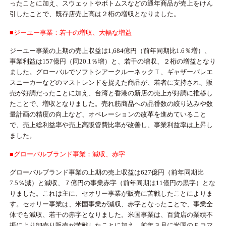
ったことに加え、スウェットやボトムスなどの通年商品が売上をけん
引したことで、既存店売上高は２桁の増収となりました。
■ジーユー事業：若干の増収、大幅な増益
ジーユー事業の上期の売上収益は1,684億円（前年同期比1.6％増）、
事業利益は157億円（同20.1％増）と、若干の増収、２桁の増益となり
ました。グローバルでソフトシアークルーネックＴ、ギャザーバレエ
スニーカーなどのマストレンドを捉えた商品が、若者に支持され、販
売が好調だったことに加え、台湾と香港の新店の売上が好調に推移し
たことで、増収となりました。売れ筋商品への品番数の絞り込みや数
量計画の精度の向上など、オペレーションの改革を進めていること
で、売上総利益率や売上高販管費比率が改善し、事業利益率は上昇し
ました。
■グローバルブランド事業：減収、赤字
グローバルブランド事業の上期の売上収益は627億円（前年同期比
7.5％減）と減収、７億円の事業赤字（前年同期は11億円の黒字）とな
りました。これは主に、セオリー事業が販売に苦戦したことによりま
す。セオリー事業は、米国事業が減収、赤字となったことで、事業全
体でも減収、若干の赤字となりました。米国事業は、百貨店の業績不
振により卸売り販売が苦戦したことに加え、前年３月に米国のＥコマ