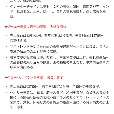
ことで、好調な販売。
グレーターチャイナは増収、２桁の増益。韓国、東南アジア・イン
ド・豪州地区、北米、欧州は、２桁の増収増益と、高い成長を継
続。
■ジーユー事業：若干の増収、大幅な増益
売上収益は1,684億円、前年同期比1.6％増、事業利益は157億円、
同20.1％増。
マストレンドを捉えた商品の販売が好調だったことに加え、台湾と
香港の新店の売上も好調に推移。
粗利益率や販管費比率が改善し、事業利益率は上昇。売れ筋商品へ
の品番数の絞り込みや数量計画の精度の向上など、事業構造改革の
成果が出始める。
■グローバルブランド事業：減収、赤字
売上収益は627億円、前年同期比7.5％減、７億円の事業赤字。
セオリー事業は、減収、若干の赤字。米国事業が、百貨店の業績不
振による卸売り販売の苦戦や前年３月のＥＣアウトレットサイトの
閉鎖で、減収。卸売り先の百貨店の破産申請による貸倒損失の計上
で、赤字。