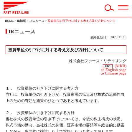
HOME
>
IR情報
>
IRニュース
>
投資単位の引下げに対する考え方及び方針について
IRニュース
最終更新日： 2023.11.06
投資単位の引下げに対する考え方及び方針について
株式会社ファーストリテイリング
(81KB)
to English page
to Chinese page
１． 投資単位の引き下げに関する考え方
当社は、投資単位の引き下げが、投資家層の拡大及び株式の流動性向
上のための有効な施策のひとつであると考えています。
２． 投資単位の引き下げに関する方針
当社株式の投資単位の引き下げについては、今後の株主構成の状況、
株式市場の動向、当社株式の株価、証券市場の要請等を総合的に勘案
しながら、多面的に検討した上で対処したいと考えております。