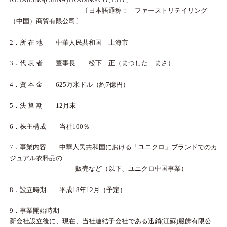
〔日本語通称： ファーストリテイリング
（中国）商貿有限公司〕
2．所 在 地 中華人民共和国 上海市
3．代 表 者 董事長 松下 正（まつした まさ）
4．資 本 金 625万米ドル（約7億円）
5．決 算 期 12月末
6．株主構成 当社100％
7．事業内容 中華人民共和国における「ユニクロ」ブランドでのカ
ジュアル衣料品の
販売など（以下、ユニクロ中国事業）
8．設立時期 平成18年12月（予定）
9．事業開始時期
新会社設立後に、現在、当社連結子会社である迅銷(江蘇)服飾有限公