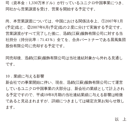
司（資本金：1,330万米ドル）が行っているユニクロ中国事業につき、
同社から営業譲渡を受け、営業を開始する予定です。
尚、本営業譲渡については、中国における関係法令上、①2007年1月
(予定)迄と、②2007年6月(予定)迄の２度に分けて実施する予定です。
営業譲渡がすべて完了した後に、迅銷(江蘇)服飾有限公司に対する当
社持分（持分比率：71.43％）全てを、合弁パートナーである晨風集団
股份有限公司に売却する予定です。
同売却後、迅銷(江蘇)服飾有限公司は当社連結対象から外れる見通し
です。
10．業績に与える影響
新会社での事業開始に伴い、現在、迅銷(江蘇)服飾有限公司にて運営
しているユニクロ中国事業の大部分は、新会社の業績として計上され
る予定ですので、平成19年8月期の当社連結業績に与える影響は軽微
であると見込まれますが、詳細につきましては確定次第お知らせ致し
ます。
以 上