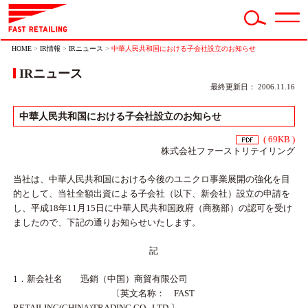
HOME
>
IR情報
>
IRニュース
>
中華人民共和国における子会社設立のお知らせ
IRニュース
最終更新日： 2006.11.16
中華人民共和国における子会社設立のお知らせ
( 69KB )
株式会社ファーストリテイリング
当社は、中華人民共和国における今後のユニクロ事業展開の強化を目
的として、当社全額出資による子会社（以下、新会社）設立の申請を
し、平成18年11月15日に中華人民共和国政府（商務部）の認可を受け
ましたので、下記の通りお知らせいたします。
記
1．新会社名 迅銷（中国）商貿有限公司
〔英文名称： FAST
RETAILING(CHINA)TRADING CO., LTD.〕