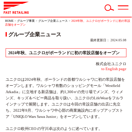
HOME
>
グループ事業
>
グループ企業ニュース
>
2024年秋、ユニクロがポーランドに初の常設
店舗をオープン
グループ企業ニュース
最終更新日： 2024.05.08
2024年秋、ユニクロがポーランドに初の常設店舗をオープン
株式会社ユニクロ
to English page
ユニクロは2024年秋、ポーランドの首都ワルシャワに初の常設店舗を
オープンします。ワルシャワ有数のショッピングモール「Westfield
Arkadia」に立地する新店舗は、約1,300㎡の売り場でメンズ、ウィメ
ンズ、キッズ＆ベビー商品を取り扱い、ユニクロのLifeWearをフルラ
インナップで展開します。ユニクロは今回の常設店舗の出店に先立
ち、2022年9月、ワルシャワ中心部の商業施設内にポップアップスト
ア「UNIQLO Wars Sawa Junior」をオープンしています。
ユニクロ欧州CEO の守川卓は次のように述べています。