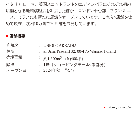
イタリア ローマ、英国スコットランドのエディンバラにそれぞれ初の
店舗となる地域旗艦店を出店したほか、ロンドン中心部、フランス ニ
ース、ミラノにも新たに店舗をオープンしています。これら5店舗を含
めて現在、欧州10カ国で76店舗を展開しています。
■
店舗概要
店舗名
：
UNIQLO ARKADIA
住所
：
al. Jana Pawła II 82, 00-175 Warsaw, Poland
売場面積
：
2
約1,300m
（約400坪）
階層
：
1層（ショッピングモール2階部分）
オープン日
：
2024年秋（予定）
ページトップへ