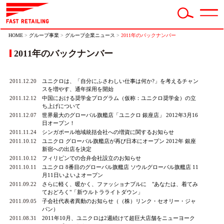
HOME
>
グループ事業
>
グループ企業ニュース
>
2011年のバックナンバー
2011年のバックナンバー
2011.12.20
ユニクロは、「自分にふさわしい仕事は何か?」を考えるチャン
スを増やす、通年採用を開始
2011.12.12
中国における奨学金プログラム（仮称：ユニクロ奨学金）の立
ち上げについて
2011.12.07
世界最大のグローバル旗艦店「ユニクロ 銀座店」 2012年3月16
日オープン！
2011.11.24
シンガポール地域統括会社への増資に関するお知らせ
2011.10.12
ユニクロ グローバル旗艦店が再び日本にオープン 2012年 銀座
新宿への出店を決定
2011.10.12
フィリピンでの合弁会社設立のお知らせ
2011.10.11
ユニクロ 8番目のグローバル旗艦店 ソウルグローバル旗艦店 11
月11日いよいよオープン
2011.09.22
さらに軽く、暖かく、ファッショナブルに "あなたは、着てみ
ておどろく"「新ウルトラライトダウン」
2011.09.05
子会社代表者異動のお知らせ（（株）リンク・セオリー・ジャ
パン）
2011.08.31
2011年10月、ユニクロは2週続けて超巨大店舗をニューヨーク