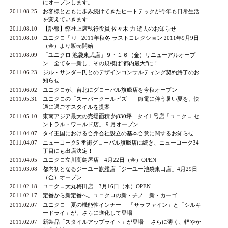
にオープンします。
2011.08.25
お客様とともに歩み続けてきたヒートテックが今年も日常生活
を変えていきます
2011.08.10
【訃報】弊社上席執行役員 佐々木 力 逝去のお知らせ
2011.08.10
ユニクロ「+J」2011年秋冬 ラストコレクション 2011年9月9日
（金）より販売開始
2011.08.09
「ユニクロ 池袋東武店」９・１６（金）リニューアルオープ
ン 全てを一新し、その規模は"都内最大"に！
2011.06.23
ジル・サンダー氏とのデザインコンサルティング契約終了のお
知らせ
2011.06.02
ユニクロが、台北にグローバル旗艦店を今秋オープン
2011.05.31
ユニクロの「スーパークールビズ」 節電に伴う暑い夏を、快
適に過ごすスタイルを提案
2011.05.10
東南アジア最大の売場面積 約830坪 タイ1 号店「ユニクロ セ
ントラル・ワールド店」 9 月オープン
2011.04.07
タイ王国における合弁会社設立の基本合意に関するお知らせ
2011.04.07
ニューヨーク5 番街グローバル旗艦店に続き、ニューヨーク34
丁目にも出店決定！
2011.04.05
ユニクロ立川髙島屋店 4月22日（金）OPEN
2011.03.08
都内初となるジーユー旗艦店「ジーユー池袋東口店」4月29日
（金）オープン
2011.02.18
ユニクロ大丸梅田店 3月16日（水）OPEN
2011.02.17
定番から新定番へ。ユニクロの新・チノ 新・カーゴ
2011.02.07
ユニクロ 夏の機能性インナー 「サラファイン」と「シルキ
ードライ」が、さらに進化して登場
2011.02.07
新製品「スタイルアップライト」が登場 さらに薄く、軽やか