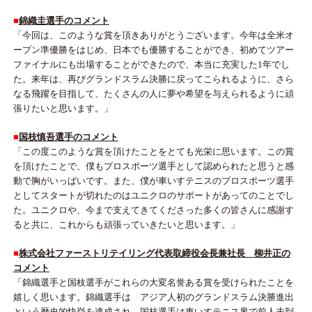
■
錦織圭選手のコメント
「今回は、このような賞を頂きありがとうございます。今年は全米オ
ープン準優勝をはじめ、日本でも優勝することができ、初めてツアー
ファイナルにも出場することができたので、本当に充実した1年でし
た。来年は、再びグランドスラム決勝に戻ってこられるように、さら
なる飛躍を目指して、たくさんの人に夢や希望を与えられるように頑
張りたいと思います。」
■
国枝慎吾選手のコメント
「この度このような賞を頂けたことをとても光栄に思います。この賞
を頂けたことで、僕もプロスポーツ選手として認められたと思うと感
動で胸がいっぱいです。また、僕が車いすテニスのプロスポーツ選手
としてスタートが切れたのはユニクロのサポートがあってのことでし
た。ユニクロや、今まで支えてきてくださった多くの皆さんに感謝す
ると共に、これからも頑張っていきたいと思います。」
■
株式会社ファーストリテイリング代表取締役会長兼社長 柳井正の
コメント
「錦織選手と国枝選手がこれらの大変名誉ある賞を受けられたことを
嬉しく思います。錦織選手は アジア人初のグランドスラム決勝進出
という歴史的快挙を達成され、国枝選手は車いすテニス界で前人未到