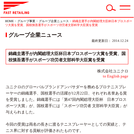
HOME
>
グループ事業
>
グループ企業ニュース
>
錦織圭選手が内閣総理大臣杯日本プロスポー
ツ大賞を受賞、国枝慎吾選手がスポーツ功労者文部科学大臣賞を受賞
グループ企業ニュース
最終更新日： 2014.12.24
錦織圭選手が内閣総理大臣杯日本プロスポーツ大賞を受賞、国
枝慎吾選手がスポーツ功労者文部科学大臣賞を受賞
株式会社ユニクロ
to English page
ユニクロのグローバルブランドアンバサダーを務めるプロテニスプレ
ーヤーの錦織選手、国枝選手の活躍が12月22日、それぞれ名誉ある賞
を受賞しました。錦織選手には「第47回内閣総理大臣杯 日本プロス
ポーツ大賞」が、国枝選手には「スポーツ功労者 文部科学大臣賞」が
与えられました。
今回の受賞は両名の長きに渡るテニスプレーヤーとしての実績と、テ
ニス界に対する貢献が評価されたものです。