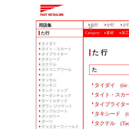
用語集
あ行
か行
さ
行
た行
Category:
素材
加工
タイダイ
タイト・スカート
た 行
タイプライター
タキシード
タクテル
た
タスマニアウール
タック
タッセル
タイダイ (tie d
タンキニ
タンク・トップ
タイト・スカート (
タータンチェック
タートルネック
タイプライター (ty
ダウン ジャケット
ダッフルコート
タキシード (tu
ダンガリー
ダーツ
タクテル (Tact
チェスターフィールド