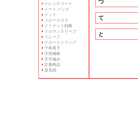
つ
トレンチコート
トート バック
ドット
て
ドビークロス
ドミナント戦略
ドルマンスリーブ
と
ドレープ
ドローストリング
千鳥格子
天然繊維
天竺編み
定番商品
超長綿