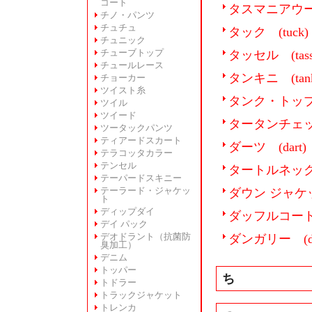
コート
タスマニアウール (
チノ・パンツ
チュチュ
タック (tuck)
チュニック
チューブトップ
タッセル (tass
チュールレース
タンキニ (tanki
チョーカー
ツイスト糸
タンク・トップ (t
ツイル
ツイード
タータンチェック (
ツータックパンツ
ティアードスカート
ダーツ (dart)
テラコッタカラー
テンセル
タートルネック (t
テーパードスキニー
テーラード・ジャケッ
ダウン ジャケット 
ト
ディップダイ
ダッフルコート (d
デイ パック
デオドラント（抗菌防
ダンガリー (dun
臭加工）
デニム
トッパー
ち
トドラー
トラックジャケット
トレンカ