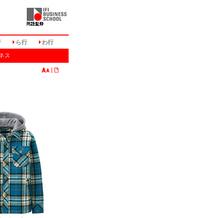
行
ら行
わ行
ネス