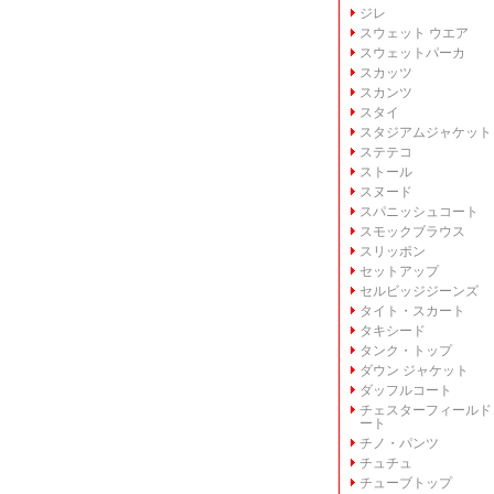
ジレ
スウェット ウエア
スウェットパーカ
スカッツ
スカンツ
スタイ
スタジアムジャケット
ステテコ
ストール
スヌード
スパニッシュコート
スモックブラウス
スリッポン
セットアップ
セルビッジジーンズ
タイト・スカート
タキシード
タンク・トップ
ダウン ジャケット
ダッフルコート
チェスターフィールド
ート
チノ・パンツ
チュチュ
チューブトップ