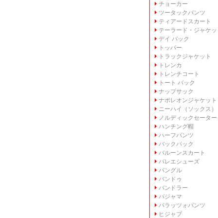
チョーカー
ツータックパンツ
ティアードスカート
テーラード・ジャケッ
デイ パック
トッパー
トラックジャケット
トレンカ
トレンチコート
トート バック
ナップサック
ナポレオンジャケット
ニーハイ（ソックス）
ノルディックセーター
ハンチング帽
ハーフパンツ
バックパック
バルーンスカート
バレエシューズ
バングル
バンドゥ
バンドラー
パジャマ
パラッツォパンツ
ヒジャブ