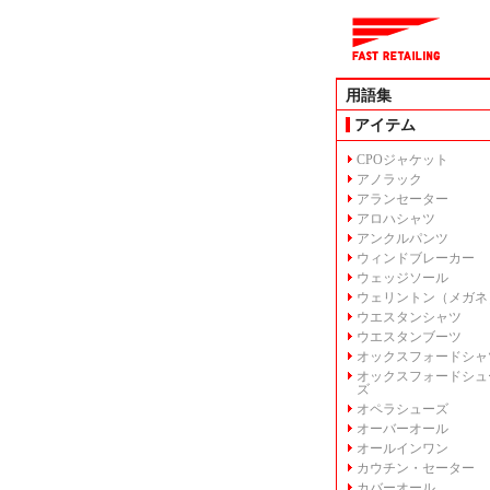
用語集
アイテム
CPOジャケット
アノラック
アランセーター
アロハシャツ
アンクルパンツ
ウィンドブレーカー
ウェッジソール
ウェリントン（メガネ
ウエスタンシャツ
ウエスタンブーツ
オックスフォードシャ
オックスフォードシュ
ズ
オペラシューズ
オーバーオール
オールインワン
カウチン・セーター
カバーオール