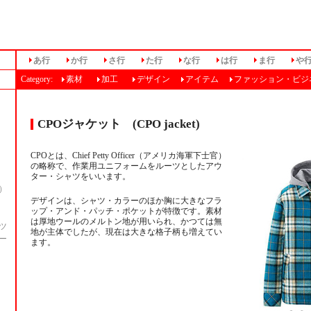
あ行
か行
さ行
た行
な行
は行
ま行
や
Category:
素材
加工
デザイン
アイテム
ファッション・ビジ
CPOジャケット (CPO jacket)
CPOとは、Chief Petty Officer（アメリカ海軍下士官）
の略称で、作業用ユニフォームをルーツとしたアウ
ター・シャツをいいます。
）
デザインは、シャツ・カラーのほか胸に大きなフラ
ップ・アンド・パッチ・ポケットが特徴です。素材
は厚地ウールのメルトン地が用いられ、かつては無
ツ
地が主体でしたが、現在は大きな格子柄も増えてい
ー
ます。