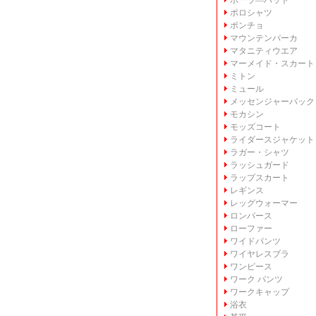
ボーラ―ハット
ポロシャツ
ポンチョ
マウンテンパーカ
マタニティウエア
マーメイド・スカート
ミトン
ミュール
メッセンジャーバック
モカシン
モッズコート
ライダースジャケット
ラガー・シャツ
ラッシュガード
ラップスカート
レギンス
レッグウォーマー
ロンパース
ローファー
ワイドパンツ
ワイヤレスブラ
ワンピース
ワーク パンツ
ワークキャップ
浴衣