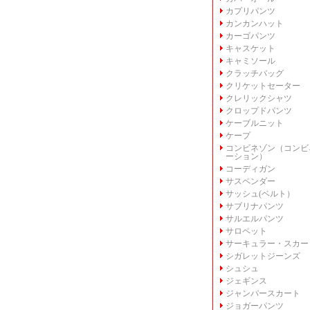
カプリパンツ
カンカンハット
カーゴパンツ
キャスケット
キャミソール
クラッチバッグ
クリケットセーター
クレリックシャツ
クロップドパンツ
ケーブルニット
ケープ
コンビネゾン（コンビ
ーション）
コーディガン
サスペンダー
サッシュ(ベルト）
サブリナパンツ
サルエルパンツ
サロペット
サーキュラー・スカー
シガレットジーンズ
シュシュ
ジェギンス
ジャンパースカート
ジョガーパンツ