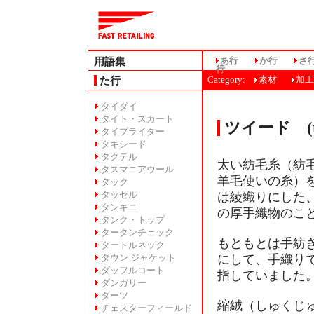
用語集
あ行
か行
さ
行
た行
Category:
素材
加工
タイダイ
タイト・スカート
ツイード (tw
タイプライター
タキシード
タクテル
太い紡毛糸（紡
タスマニアウール
羊毛使いの糸）
タック
タッセル
は綾織りにした
タンキニ
の厚手織物のこ
タンク・トップ
タータンチェック
もともとは手紡
タートルネック
にして、手織り
ダウン ジャケット
ダッフルコート
指していました
ダンガリー
ダーツ
縮絨（しゅくじ
チェスターフィールド