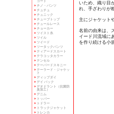
コート
いため、織り目
チノ・パンツ
れ、手ざわりが
チュチュ
チュニック
主にジャケット
チューブトップ
チュールレース
チョーカー
名前の由来は、
ツイスト糸
イード川流域に
ツイル
を作り続ける小
ツイード
ツータックパンツ
ティアードスカート
テラコッタカラー
テンセル
テーパードスキニー
テーラード・ジャケッ
ト
ディップダイ
デイ パック
デオドラント（抗菌防
臭加工）
デニム
トッパー
トドラー
トラックジャケット
トレンカ