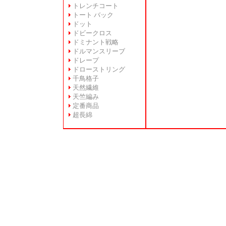
トレンチコート
トート バック
ドット
ドビークロス
ドミナント戦略
ドルマンスリーブ
ドレープ
ドローストリング
千鳥格子
天然繊維
天竺編み
定番商品
超長綿