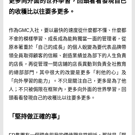
更多向外面的世界學習，回頭看看發現自己
FR in Video
的收穫比以往要多更多。
多元化與包容性 [English only]
作為GMC入社，要以最快的速度從什麼都不懂、什麼都
可持續發展
不會的模樣學習、成長成為能夠獨當一面的管理者，從
Cookie 列表
原本著重於「自己的成長」的個人蛻變為要代表品牌帶
領全員取得顧客的信賴、創造業績並為部下的人生負責
的店長，再從管理一間店鋪的店長異動到負責全社教育
的總部部門，其中很大的改變是更多「利他的心」及
「向外學習的能力」。不只是關注自己，更多是為了他
人；不只被侷限在框架內，更多向外面的世界學習，回
頭看看發現自己的收穫比以往要多更多。
「堅持做正確的事」