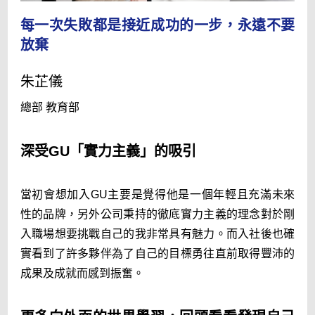
全球儲備菁英招募說明
每一次失敗都是接近成功的一步，永遠不要
放棄
FAQ
朱芷儀
總部 教育部
深受GU「實力主義」的吸引
當初會想加入GU主要是覺得他是一個年輕且充滿未來
關於FAST RETAILING迅銷集團
性的品牌，另外公司秉持的徹底實力主義的理念對於剛
企業理念
入職場想要挑戰自己的我非常具有魅力。而入社後也確
實看到了許多夥伴為了自己的目標勇往直前取得豐沛的
事業說明 [English only]
成果及成就而感到振奮。
品牌介紹
CEO寄語