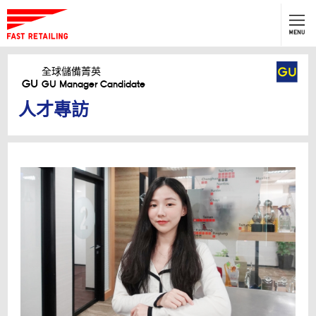
GU
全球儲備菁英
GU Manager Candidate
全球儲備菁英
GU
GU Manager Candidate
按此應徵
人才專訪
點擊上方確認當年度招募時程，
一起Fashion your life！
TOP
About GU
Company Profile
CEO MESSAGE
人才專訪
職涯發展