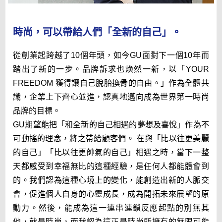
全球儲備菁英招募說明
時尚，可以帶給人們「全新的自己」。
FAQ
從創業起跨越了10個年頭，如今GU面對下一個10年而
踏出了新的一步。品牌訴求也煥然一新，以「YOUR
FREEDOM 獲得讓自己脫胎換骨的自由。」作為全體共
識，企業上下齊心並進，認真地邁向成為世界第一時尚
品牌的目標。
GU期望能把「和全新的自己相遇的夢想及喜悅」作為不
可動搖的理念，將之帶給顧客們。 在與「比以往更美麗
關於FAST RETAILING迅銷集團
的自己」「比以往更帥氣的自己」相遇之時，當下一整
企業理念
天都感受到幸福無比的這種經驗，是任何人都能體會到
的。我們認為這種心境上的變化，能創造出新的人脈交
事業說明 [English only]
會，促進個人自身的心靈成長，成為開拓未來展望的原
品牌介紹
動力。然後，能成為這一連串連鎖反應起點的別無其
CEO寄語
他，就是時尚，而我認為這正是時尚所擁有的無限可能