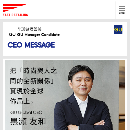
GU
全球儲備菁英
GU Manager Candidate
全球儲備菁英
GU
GU Manager Candidate
按此應徵
CEO MESSAGE
點擊上方確認當年度招募時程，
一起Fashion your life！
TOP
About GU
Company Profile
CEO MESSAGE
人才專訪
職涯發展