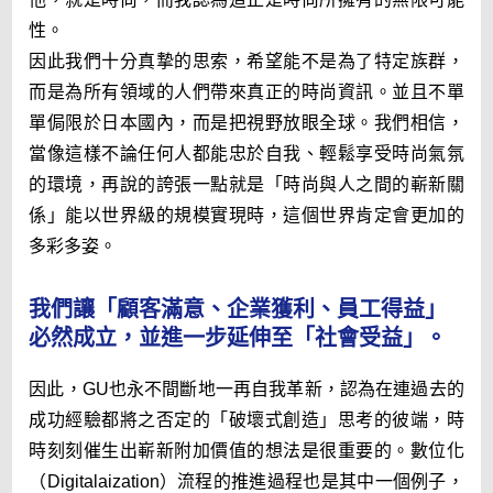
性。
FR in Video
因此我們十分真摯的思索，希望能不是為了特定族群，
多元化與包容性 [English only]
而是為所有領域的人們帶來真正的時尚資訊。並且不單
可持續發展
單侷限於日本國內，而是把視野放眼全球。我們相信，
當像這樣不論任何人都能忠於自我、輕鬆享受時尚氣氛
Cookie 列表
的環境，再說的誇張一點就是「時尚與人之間的嶄新關
係」能以世界級的規模實現時，這個世界肯定會更加的
多彩多姿。
我們讓「顧客滿意、企業獲利、員工得益」
必然成立，並進一步延伸至「社會受益」。
因此，GU也永不間斷地一再自我革新，認為在連過去的
成功經驗都將之否定的「破壞式創造」思考的彼端，時
時刻刻催生出嶄新附加價值的想法是很重要的。數位化
（Digitalaization）流程的推進過程也是其中一個例子，