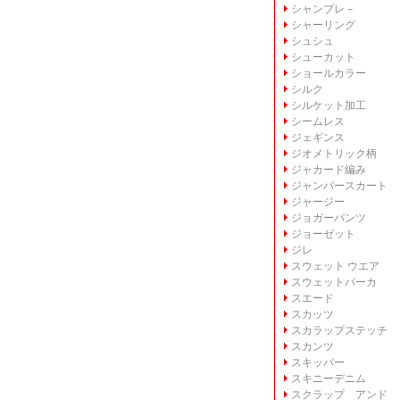
シャンブレ－
シャーリング
シュシュ
シューカット
ショールカラー
シルク
シルケット加工
シームレス
ジェギンス
ジオメトリック柄
ジャカード編み
ジャンパースカート
ジャージー
ジョガーパンツ
ジョーゼット
ジレ
スウェット ウエア
スウェットパーカ
スエード
スカッツ
スカラップステッチ
スカンツ
スキッパー
スキニーデニム
スクラップ アンド 