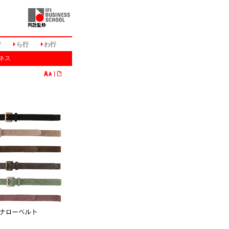
行
ら行
わ行
ネス