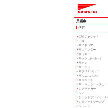
用語集
さ行
CPOジャケット
CSR
サイドゴア
サスペンダー
サッカー
サッシュ(ベルト）
サテン
サファリ
サブリナパンツ
サルエルパンツ
サロペット
サーキュラー・スカー
シアサッカー
シアー
シェットランドウール
シガレットジーンズ
シフォン