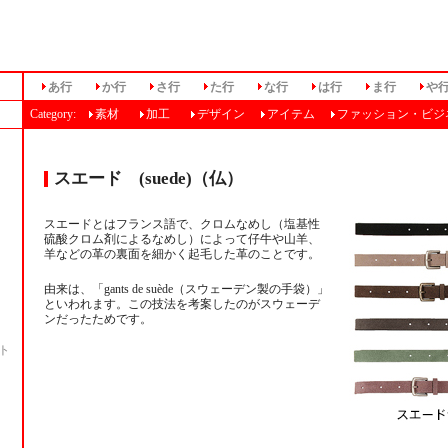
あ行
か行
さ行
た行
な行
は行
ま行
や
Category:
素材
加工
デザイン
アイテム
ファッション・ビジ
スエード (suede)（仏）
スエードとはフランス語で、クロムなめし（塩基性
硫酸クロム剤によるなめし）によって仔牛や山羊、
羊などの革の裏面を細かく起毛した革のことです。
由来は、「gants de suède（スウェーデン製の手袋）」
といわれます。この技法を考案したのがスウェーデ
ンだったためです。
ト