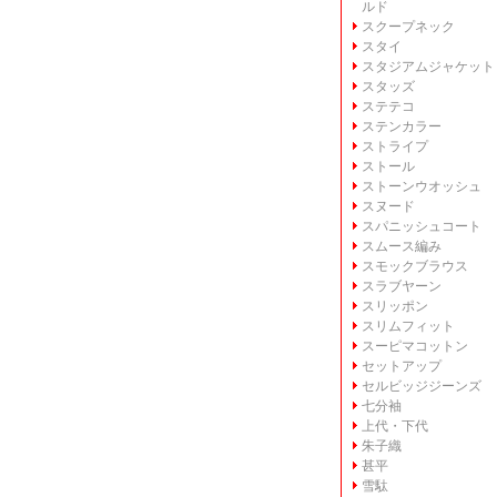
ルド
スクープネック
スタイ
スタジアムジャケット
スタッズ
ステテコ
ステンカラー
ストライプ
ストール
ストーンウオッシュ
スヌード
スパニッシュコート
スムース編み
スモックブラウス
スラブヤーン
スリッポン
スリムフィット
スーピマコットン
セットアップ
セルビッジジーンズ
七分袖
上代・下代
朱子織
甚平
雪駄