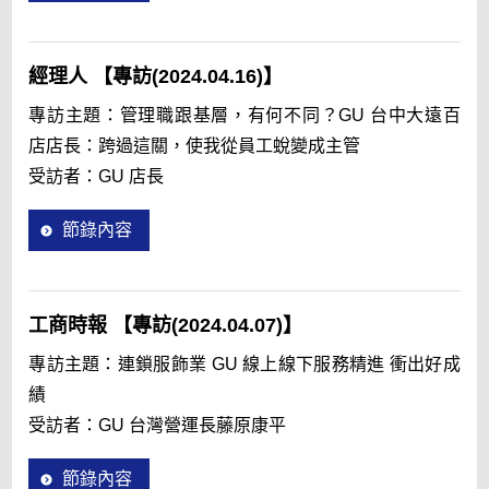
CEO寄語
FR in Video
經理人 【專訪(2024.04.16)】
多元化與包容性 [English only]
專訪主題：管理職跟基層，有何不同？GU 台中大遠百
店店長：跨過這關，使我從員工蛻變成主管
可持續發展
受訪者：GU 店長
Cookie 列表
節錄內容
工商時報 【專訪(2024.04.07)】
專訪主題：連鎖服飾業 GU 線上線下服務精進 衝出好成
績
受訪者：GU 台灣營運長藤原康平
節錄內容