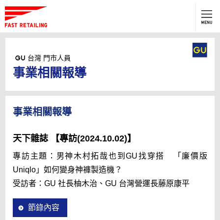
GU
台灣 門市人員
按此應徵
GU
台灣 門市人員
事業相關報導
TOP
About GU
事業相關報導
Company Profile
CEO MESSAGE
天下雜誌 【專訪(2024.10.02)】
事業相關報導
專訪主題：男神木村拓哉也到GU找穿搭 「廉價版
Uniqlo」如何變身神褲製造機？
工作說明
受訪者：GU 社長柚木治、GU 台灣營運長藤原康平
招募訊息
節錄內容
職涯發展