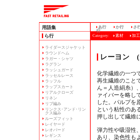
用語集
あ行
か行
さ
行
ら行
Category:
素材
加工
ライダースジャケット
ラウンドヘム
レーヨン (r
ラガー・シャツ
ラグラン
ラッシュガード
化学繊維の一つ
ラッセルレース
再生繊維のこと
ラッフル
ラップスカート
ん＝人造絹糸）
リアルクローズ
ァイバーを略し
リネン
した。パルプを
リブ編み
という粘性のあ
リンクス･アンド･リン
クス編み
押し出して繊維
ルーズフィット
レイヤード
弾力性や吸湿性
レオパード
レギンス
あり、染色性も