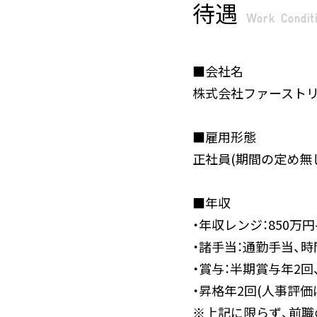
待遇
Work Condit
■会社名
株式会社ファースト
■雇用形態
正社員(期間の定め無し
■年収
・年収レンジ：850万円-
・諸手当：通勤手当、時
・賞与：半期賞与年2
・昇格年2回(人事評価
※上記に限らず、前職