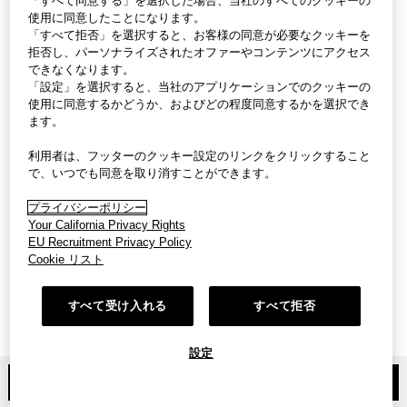
「すべて同意する」を選択した場合、当社のすべてのクッキーの
使用に同意したことになります。
「すべて拒否」を選択すると、お客様の同意が必要なクッキーを
拒否し、パーソナライズされたオファーやコンテンツにアクセス
できなくなります。
「設定」を選択すると、当社のアプリケーションでのクッキーの
使用に同意するかどうか、およびどの程度同意するかを選択でき
ます。
利用者は、フッターのクッキー設定のリンクをクリックすること
で、いつでも同意を取り消すことができます。
プライバシーポリシー
Your California Privacy Rights
EU Recruitment Privacy Policy
Cookie リスト
すべて受け入れる
すべて拒否
コーポレートサイト
|
プライバシーポリシー
|
Cookie設定
COPYRIGHT©FAST RETAILING CO.,LTD. ALL RIGHTS RESERVED.
設定
募集店舗に応募
オープニング店舗に応募