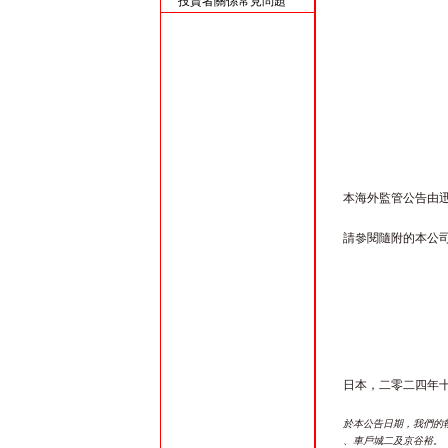
投資者關係常見問題
本海外監管公告由迅
請參閱隨附的本公
日本，二零二四年
於本公告日期，我們的執行
、車戶城二及京谷裕。