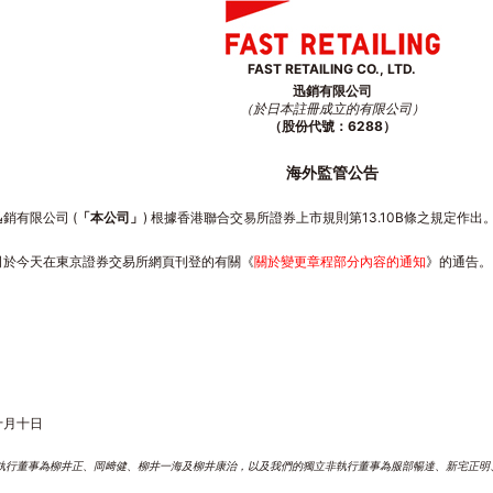
FAST RETAILING CO., LTD.
迅銷有限公司
（於日本註冊成立的有限公司）
（股份代號：6288）
海外監管公告
銷有限公司 (
「本公司」
) 根據香港聯合交易所證券上市規則第13.10B條之規定作出
司於今天在東京證券交易所網頁刊登的有關《
關於變更章程部分內容的通知
》的通告。
十月十日
董事為柳井正、岡﨑健、柳井一海及柳井康治，以及我們的獨立非執行董事為服部暢達、新宅正明、大野直竹、Kat