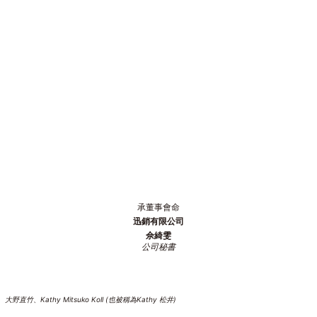
。
承董事會命
迅銷有限公司
佘綺雯
公司秘書
hy Mitsuko Koll (也被稱為Kathy 松井)