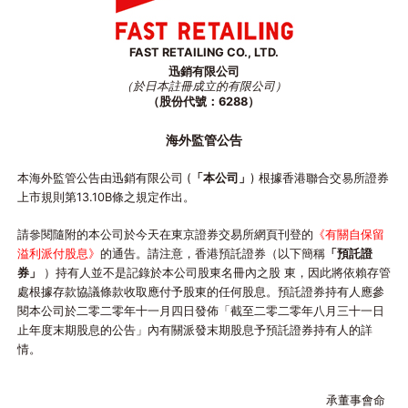
FAST RETAILING CO., LTD.
迅銷有限公司
（於日本註冊成立的有限公司）
（股份代號：6288）
海外監管公告
本海外監管公告由迅銷有限公司 (
「本公司」
) 根據香港聯合交易所證券
上市規則第13.10B條之規定作出。
請參閱隨附的本公司於今天在東京證券交易所網頁刊登的
《有關自保留
溢利派付股息》
的通告。請注意，香港預託證券（以下簡稱
「預託證
券」
）持有人並不是記錄於本公司股東名冊內之股 東，因此將依賴存管
處根據存款協議條款收取應付予股東的任何股息。預託證券持有人應參
閱本公司於二零二零年十一月四日發佈「截至二零二零年八月三十一日
止年度末期股息的公告」內有關派發末期股息予預託證券持有人的詳
情。
承董事會命